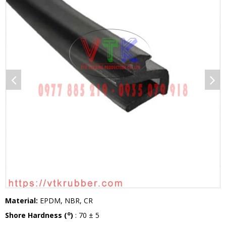
1
/
1
Material:
EPDM, NBR, CR
o
Shore Hardness (
)
: 70 ± 5