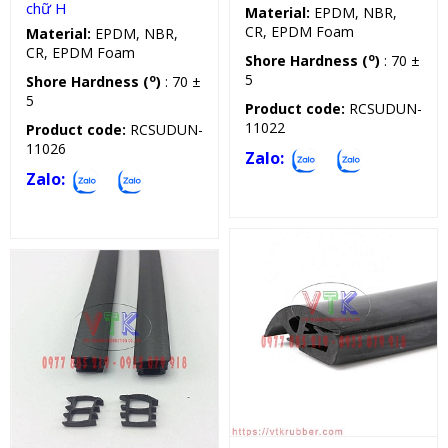
chữ H
Material:
EPDM, NBR,
CR, EPDM Foam
Material:
EPDM, NBR,
CR, EPDM Foam
o
Shore Hardness (
)
: 70 ±
5
o
Shore Hardness (
)
: 70 ±
5
Product code:
RCSUDUN-
11022
Product code:
RCSUDUN-
11026
Zalo:
Zalo:
Gioăng chèn kín
Gioăng chèn kín