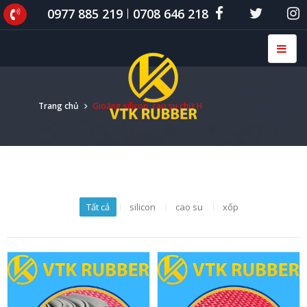
0977 885 219
0708 646 218
Trang chủ
Gioăng silicon, cao su chữ H
Tất cả
silicon
cao su
xốp