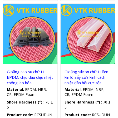
Gioăng silicon, cao su chữ H
Gioăng silicon, cao su chữ H
Gioăng cao su chữ H
Gioăng silicon chữ H làm
EPDM, chịu dầu chịu nhiệt
kín lò sấy cửa kính cách
chống lão hóa
nhiệt đàn hồi cực tốt
Material:
EPDM, NBR,
Material:
EPDM, NBR,
CR, EPDM Foam
CR, EPDM Foam
o
o
Shore Hardness (
)
: 70 ±
Shore Hardness (
)
: 70 ±
5
5
Product code:
RCSUDUN-
Product code:
RCSUDUN-