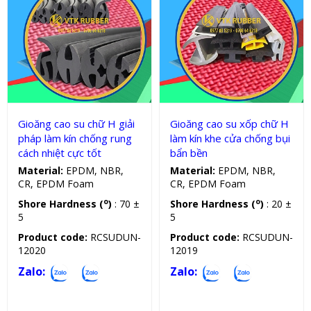
Gioăng silicon, cao su chữ H
Gioăng silicon, cao su chữ H
Gioăng cao su chữ H giải
Gioăng cao su xốp chữ H
pháp làm kín chống rung
làm kín khe cửa chống bụi
cách nhiệt cực tốt
bẩn bền
Material:
EPDM, NBR,
Material:
EPDM, NBR,
CR, EPDM Foam
CR, EPDM Foam
o
o
Shore Hardness (
)
: 70 ±
Shore Hardness (
)
: 20 ±
5
5
Product code:
RCSUDUN-
Product code:
RCSUDUN-
12020
12019
Zalo:
Zalo: