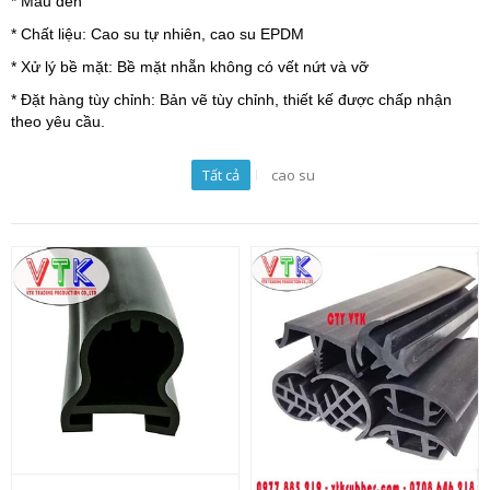
* Màu đen
* Chất liệu: Cao su tự nhiên, cao su EPDM
* Xử lý bề mặt: Bề mặt nhẵn không có vết nứt và vỡ
* Đặt hàng tùy chỉnh: Bản vẽ tùy chỉnh, thiết kế được chấp nhận
theo yêu cầu.
Tất cả
cao su
Ron cao su chữ
Ron cao su chữ