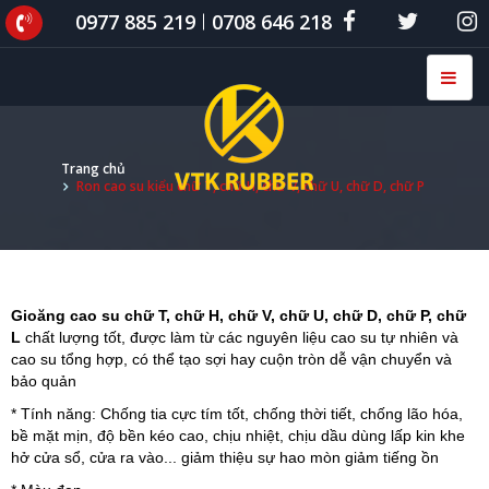
0977 885 219
0708 646 218
Trang chủ
Ron cao su kiểu chữ T, chữ H, chữ V, chữ U, chữ D, chữ P
Gioăng cao su chữ T, chữ H, chữ V, chữ U, chữ D, chữ P, chữ
L
chất lượng tốt, được làm từ các nguyên liệu cao su tự nhiên và
cao su tổng hợp, có thể tạo sợi hay cuộn tròn dễ vận chuyển và
bảo quản
* Tính năng: Chống tia cực tím tốt, chống thời tiết, chống lão hóa,
bề mặt mịn, độ bền kéo cao, chịu nhiệt, chịu dầu dùng lấp kin khe
hở cửa sổ, cửa ra vào... giảm thiệu sự hao mòn giảm tiếng ồn