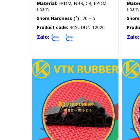
Material:
EPDM, NBR, CR, EPDM
Mater
Foam
Foam
o
Shore Hardness (
)
: 70 ± 5
Shore
Product code:
RCSUDUN-12020
Produ
Zalo:
Zalo:
Gioăng silicon, cao su chữ E