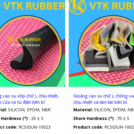
Gioăng silicon, cao su chữ L
Gioăng silicon, cao su chữ L
 cao su xốp chữ L chịu nhiệt,
Gioăng cao su chữ L chống va
n cửa và tủ điện bền bỉ
chịu nhiệt và làm kín bền bỉ
ial:
SILICON, EPDM, NBR
Material:
SILICON, EPDM, NB
o
o
 Hardness (
)
: 20 ± 5
Shore Hardness (
)
: 70 ± 5
ct code:
RCSIDUN-10023
Product code:
RCSIDUN-1002