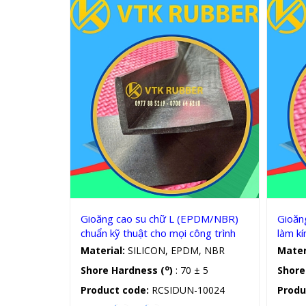
Gioăng silicon, cao su chữ L
Gioăng cao su chữ L (EPDM/NBR)
Gioăng
chuẩn kỹ thuật cho mọi công trình
làm kí
Material:
SILICON, EPDM, NBR
Mater
o
Shore Hardness (
)
: 70 ± 5
Shore
Product code:
RCSIDUN-10024
Produ