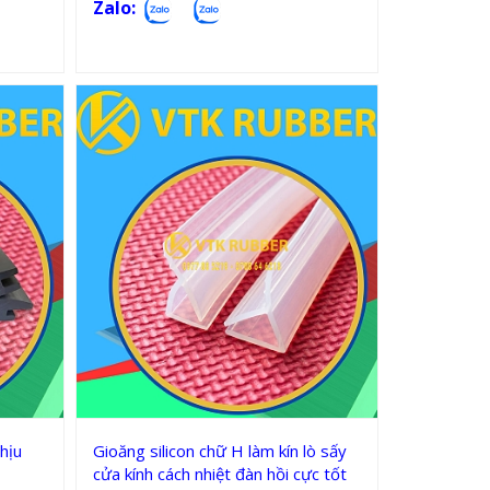
Zalo:
H
Gioăng silicon, cao su chữ H
hịu
Gioăng silicon chữ H làm kín lò sấy
cửa kính cách nhiệt đàn hồi cực tốt