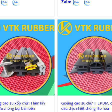
Zalo:
Gioăng silicon, cao su chữ H
Gioăng silicon, cao su chữ 
g cao su xốp chữ H làm kín
Gioăng cao su chữ H EPDM, c
ửa chống bụi bẩn bền
dầu chịu nhiệt chống lão hóa