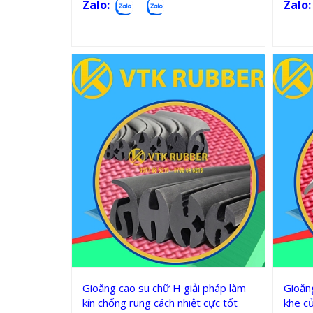
Zalo:
Zalo:
Gioăng silicon, cao su chữ H
Gioăng cao su chữ H giải pháp làm
Gioăn
kín chống rung cách nhiệt cực tốt
khe c