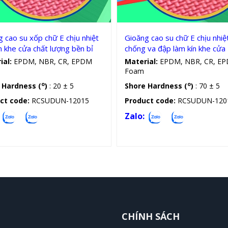
 cao su xốp chữ E chịu nhiệt
Gioăng cao su chữ E chịu nhiệ
n khe cửa chất lượng bền bỉ
chống va đập làm kín khe cửa
ial:
EPDM, NBR, CR, EPDM
Material:
EPDM, NBR, CR, E
Foam
o
o
 Hardness (
)
: 20 ± 5
Shore Hardness (
)
: 70 ± 5
ct code:
RCSUDUN-12015
Product code:
RCSUDUN-120
Zalo:
CHÍNH SÁCH