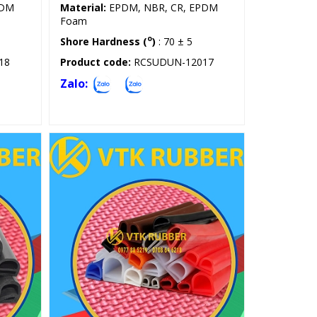
PDM
Material:
EPDM, NBR, CR, EPDM
Foam
o
Shore Hardness (
)
: 70 ± 5
18
Product code:
RCSUDUN-12017
Zalo:
Gioăng silicon, cao su chữ E