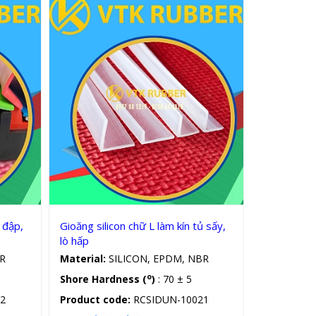
Gioăng silicon, cao su chữ L
 đập,
Gioăng silicon chữ L làm kín tủ sấy,
lò hấp
R
Material:
SILICON, EPDM, NBR
o
Shore Hardness (
)
: 70 ± 5
2
Product code:
RCSIDUN-10021