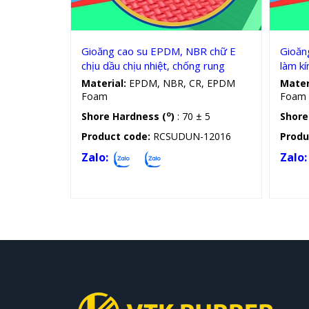
Gioăng cao su EPDM, NBR chữ E
Gioăng
chịu dầu chịu nhiệt, chống rung
làm kí
Material:
EPDM, NBR, CR, EPDM
Mater
Foam
Foam
o
Shore Hardness (
)
: 70 ± 5
Shore
Product code:
RCSUDUN-12016
Produ
Zalo:
Zalo: