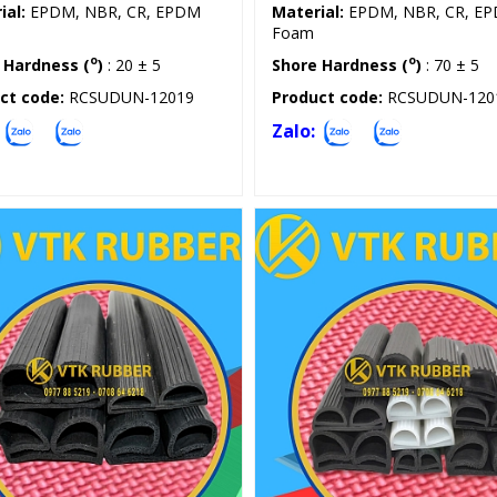
ial:
EPDM, NBR, CR, EPDM
Material:
EPDM, NBR, CR, E
Foam
o
o
 Hardness (
)
: 20 ± 5
Shore Hardness (
)
: 70 ± 5
ct code:
RCSUDUN-12019
Product code:
RCSUDUN-120
Zalo:
Gioăng silicon, cao su chữ E
Gioăng silicon, cao su chữ E