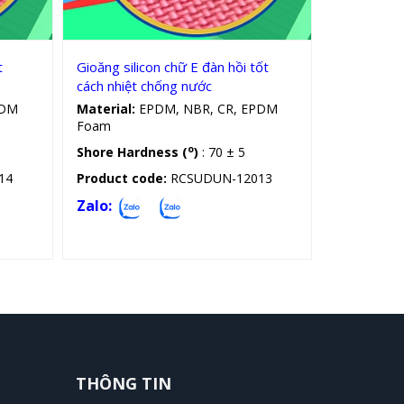
t
Gioăng silicon chữ E đàn hồi tốt
cách nhiệt chống nước
PDM
Material:
EPDM, NBR, CR, EPDM
Foam
o
Shore Hardness (
)
: 70 ± 5
14
Product code:
RCSUDUN-12013
Zalo:
THÔNG TIN