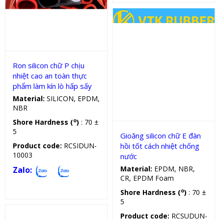
Gioăng silicon
Ron silicon chữ P chịu
nhiệt cao an toàn thực
phẩm làm kín lò hấp sấy
Gioăng silicon, cao su chữ E
Material:
SILICON, EPDM,
NBR
o
Shore Hardness (
)
: 70 ±
5
Gioăng silicon chữ E đàn
hồi tốt cách nhiệt chống
Product code:
RCSIDUN-
10003
nước
Material:
EPDM, NBR,
Zalo:
CR, EPDM Foam
o
Shore Hardness (
)
: 70 ±
5
Product code:
RCSUDUN-