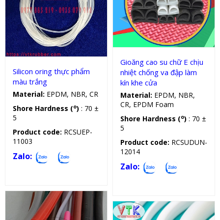
Gioăng silicon, cao su chữ E
Oring silicon
Gioăng cao su chữ E chịu
Silicon oring thực phẩm
nhiệt chống va đập làm
màu trắng
kín khe cửa
Material:
EPDM, NBR, CR
Material:
EPDM, NBR,
CR, EPDM Foam
o
Shore Hardness (
)
: 70 ±
5
o
Shore Hardness (
)
: 70 ±
5
Product code:
RCSUEP-
11003
Product code:
RCSUDUN-
12014
Zalo:
Zalo: