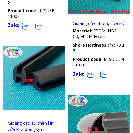
5
Product code:
RCSUEP-
11002
Gioăng cửa nhôm, cửa sổ
Zalo:
Material:
EPDM, NBR,
CR, EPDM Foam
o
Shore Hardness (
)
: 70 ±
5
Product code:
RCSUDUN-
11021
Zalo:
Gioăng chịu lực, nhiệt, dầu
Gioăng cao su chèn kín
cửa kho đông lạnh