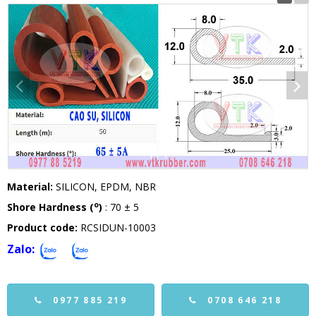
1
/
1
Material:
SILICON, EPDM, NBR
o
Shore Hardness (
)
: 70 ± 5
Product code:
RCSIDUN-10003
Zalo:
0977 885 219
0708 646 218