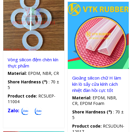
Vòng đệm silicon
Gioăng silicon, cao su chữ H
Vòng silicon đệm chèn kín
thực phẩm
Material:
EPDM, NBR, CR
Gioăng silicon chữ H làm
o
Shore Hardness (
)
: 70 ±
kín lò sấy cửa kính cách
5
nhiệt đàn hồi cực tốt
Product code:
RCSUEP-
Material:
EPDM, NBR,
11004
CR, EPDM Foam
Zalo:
o
Shore Hardness (
)
: 70 ±
5
Product code:
RCSUDUN-
12017