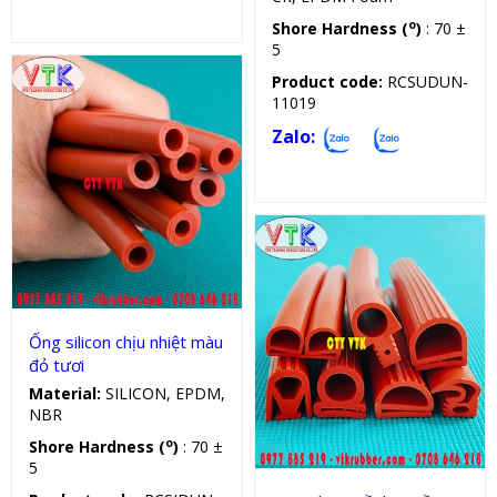
o
Shore Hardness (
)
: 70 ±
5
Product code:
RCSUDUN-
11019
Zalo:
Sản phẩm kỹ thuật
Ống silicon chịu nhiệt màu
đỏ tươi
Gioăng silicon
Material:
SILICON, EPDM,
NBR
o
Shore Hardness (
)
: 70 ±
5