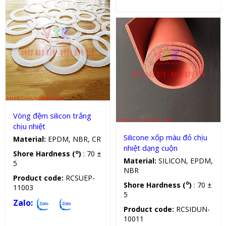
Vòng đệm silicon
Cuộn silicon
Vòng đệm silicon trắng
chịu nhiệt
Silicone xốp màu đỏ chịu
Material:
EPDM, NBR, CR
nhiệt dạng cuộn
o
Shore Hardness (
)
: 70 ±
Material:
SILICON, EPDM,
5
NBR
Product code:
RCSUEP-
o
Shore Hardness (
)
: 70 ±
11003
5
Zalo:
Product code:
RCSIDUN-
10011