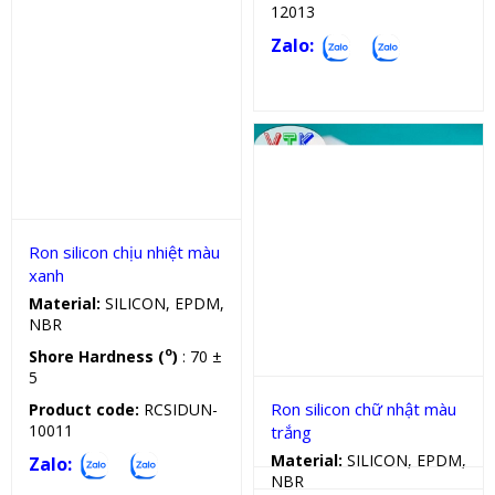
12013
Zalo:
Sản phẩm kỹ thuật
Ron silicon chịu nhiệt màu
xanh
Sản phẩm kỹ thuật
Material:
SILICON, EPDM,
NBR
o
Shore Hardness (
)
: 70 ±
5
Ron silicon chữ nhật màu
Product code:
RCSIDUN-
10011
trắng
Material:
SILICON, EPDM,
Zalo:
NBR