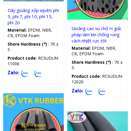
Gioăng silicon, cao su chữ H
Dây gioăng xốp epdm phi
5, phi 7, phi 10, phi 15,
phi 20
Gioăng cao su chữ H giải
Material:
EPDM, NBR,
pháp làm kín chống rung
CR, EPDM Foam
cách nhiệt cực tốt
o
Shore Hardness (
)
: 70 ±
Material:
EPDM, NBR,
5
CR, EPDM Foam
Product code:
RCSUDUN-
o
Shore Hardness (
)
: 70 ±
11006
5
Zalo:
Product code:
RCSUDUN-
12020
Zalo: