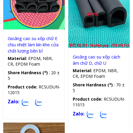
Gioăng silicon, cao su chữ E
Gioăng cao su xốp
Gioăng cao su xốp chữ E
chịu nhiệt làm kín khe cửa
chất lượng bền bỉ
Gioăng cao su xốp cách
Material:
EPDM, NBR,
âm chữ D, chữ U
CR, EPDM Foam
Material:
EPDM, NBR,
o
Shore Hardness (
)
: 20 ±
CR, EPDM Foam
5
o
Shore Hardness (
)
: 70 ±
Product code:
RCSUDUN-
5
12015
Product code:
RCSUDUN-
Zalo:
11015
Zalo: