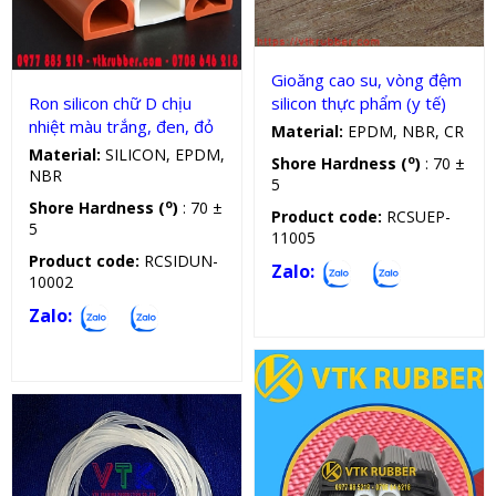
Gioăng cao su, vòng đệm
silicon thực phẩm (y tế)
Ron silicon chữ D chịu
nhiệt màu trắng, đen, đỏ
Material:
EPDM, NBR, CR
Material:
SILICON, EPDM,
o
Shore Hardness (
)
: 70 ±
NBR
5
o
Shore Hardness (
)
: 70 ±
Product code:
RCSUEP-
5
11005
Product code:
RCSIDUN-
Zalo:
10002
Zalo: