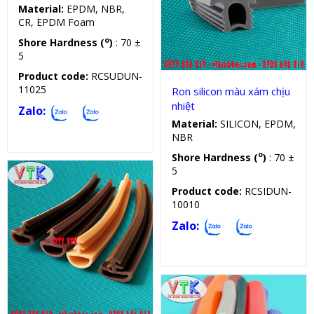
Material:
EPDM, NBR,
Sản phẩm kỹ thuật
CR, EPDM Foam
o
Shore Hardness (
)
: 70 ±
5
Product code:
RCSUDUN-
11025
Ron silicon màu xám chịu
nhiệt
Zalo:
Material:
SILICON, EPDM,
NBR
o
Shore Hardness (
)
: 70 ±
5
Product code:
RCSIDUN-
10010
Zalo:
Gioăng cao su cửa