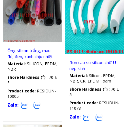
Ống silicon
Gioăng chịu lực, nhiệt, dầu
Ống silicon trắng, màu
đỏ, đen, xanh chịu nhiệt
Ron cao su silicon chữ U
Material:
SILICON, EPDM,
nẹp kính
NBR
Material:
Silicon, EPDM,
o
Shore Hardness (
)
: 70 ±
NBR, CR, EPDM Foam
5
o
Shore Hardness (
)
: 70 ±
Product code:
RCSIDUN-
5
10005
Product code:
RCSUDUN-
Zalo:
11078
Zalo: