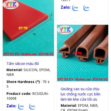
Zalo:
Tấm silicon
Tấm silicon màu đỏ
Gioăng cao su cửa
Material:
SILICON, EPDM,
NBR
o
Shore Hardness (
)
: 70 ±
5
Gioăng cao su cửa chịu
Product code:
RCSIDUN-
lực chống nước cực bền
10008
làm kín khe cửa tối ưu
Zalo:
Material:
EPDM, NBR,
CR, EPDM Foam