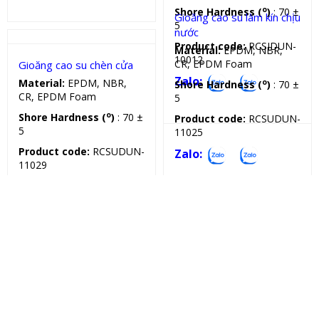
o
Shore Hardness (
)
: 70 ±
5
Product code:
RCSIDUN-
10012
Zalo:
Gioăng cao su EPDM, NBR
Gioăng cao su làm kín chịu
nước
Ron cao su chữ
Material:
EPDM, NBR,
CR, EPDM Foam
o
Shore Hardness (
)
: 70 ±
5
Gioăng cao su chèn cửa
Product code:
RCSUDUN-
11025
Material:
EPDM, NBR,