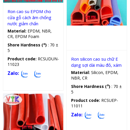
Ron cao su EPDM cho
cửa gỗ cách âm chống
nước giảm chấn
Gioăng chịu lực, nhiệt, dầu
Material:
EPDM, NBR,
CR, EPDM Foam
o
Shore Hardness (
)
: 70 ±
5
Ron silicon cao su chữ E
Product code:
RCSUDUN-
11023
dạng sợi dài màu đỏ, xám
Material:
Silicon, EPDM,
Zalo:
NBR, CR
o
Shore Hardness (
)
: 70 ±
5
Product code:
RCSUEP-
11011
Zalo: