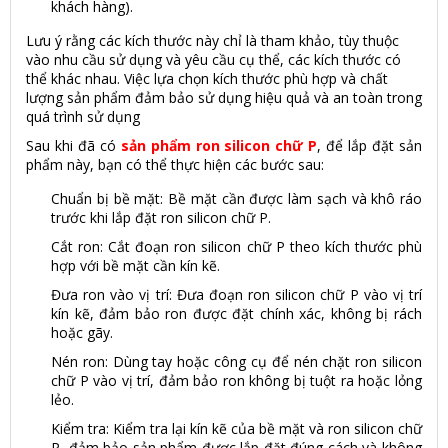
khách hàng).
Lưu ý rằng các kích thước này chỉ là tham khảo, tùy thuộc
vào nhu cầu sử dụng và yêu cầu cụ thể, các kích thước có
thể khác nhau. Việc lựa chọn kích thước phù hợp và chất
lượng sản phẩm đảm bảo sử dụng hiệu quả và an toàn trong
quá trình sử dụng
Sau khi đã có
sản phẩm ron silicon chữ P
, để lắp đặt sản
phẩm này, bạn có thể thực hiện các bước sau:
Chuẩn bị bề mặt: Bề mặt cần được làm sạch và khô ráo
trước khi lắp đặt ron silicon chữ P.
Cắt ron: Cắt đoạn ron silicon chữ P theo kích thước phù
hợp với bề mặt cần kín kẽ.
Đưa ron vào vị trí: Đưa đoạn ron silicon chữ P vào vị trí
kín kẽ, đảm bảo ron được đặt chính xác, không bị rách
hoặc gãy.
Nén ron: Dùng tay hoặc công cụ để nén chặt ron silicon
chữ P vào vị trí, đảm bảo ron không bị tuột ra hoặc lỏng
lẻo.
Kiểm tra: Kiểm tra lại kín kẽ của bề mặt và ron silicon chữ
P, đảm bảo sản phẩm được lắp đặt đúng cách và không