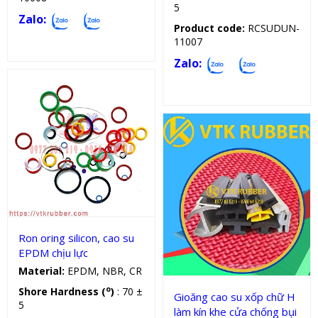
5
Zalo:
Product code:
RCSUDUN-
11007
Zalo:
Oring cao su
Gioăng silicon, cao su chữ H
Ron oring silicon, cao su
EPDM chịu lực
Material:
EPDM, NBR, CR
o
Shore Hardness (
)
: 70 ±
Gioăng cao su xốp chữ H
5
làm kín khe cửa chống bụi