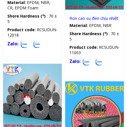
Material:
EPDM, NBR,
CR, EPDM Foam
o
Shore Hardness (
)
: 70 ±
Ron cao su đen chịu nhiệt
5
Material:
EPDM, NBR
Product code:
RCSUDUN-
o
Shore Hardness (
)
: 70 ±
12018
5
Zalo:
Product code:
RCSUDUN-
11003
Zalo:
Dây cao su tròn