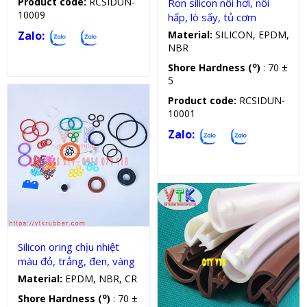
Product code:
RCSIDUN-
Ron silicon nồi hơi, nồi
10009
hấp, lò sấy, tủ cơm
Zalo:
Material:
SILICON, EPDM,
NBR
o
Shore Hardness (
)
: 70 ±
5
Product code:
RCSIDUN-
10001
Zalo:
Oring silicon
Silicon oring chịu nhiệt
màu đỏ, trắng, đen, vàng
Material:
EPDM, NBR, CR
Gioăng cao su cửa
o
Shore Hardness (
)
: 70 ±