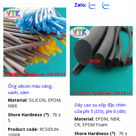
Zalo:
Sản phẩm kỹ thuật
Dây cao su tròn
Ống silicon màu vàng,
xanh, xám
Material:
SILICON, EPDM,
Dây cao su xốp đặc chèn
NBR
cửa phi 5 (D5), phi 6 (d6)
o
Shore Hardness (
)
: 70 ±
Material:
EPDM, NBR,
5
CR, EPDM Foam
Product code:
RCSIDUN-
o
Shore Hardness (
)
: 70 ±
10008