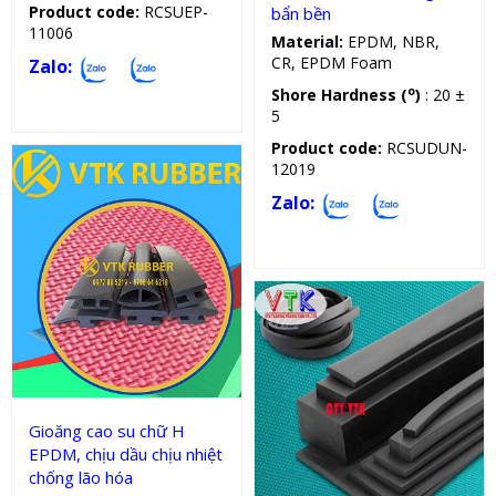
Product code:
RCSUEP-
bẩn bền
11006
Material:
EPDM, NBR,
CR, EPDM Foam
Zalo:
o
Shore Hardness (
)
: 20 ±
5
Product code:
RCSUDUN-
12019
Zalo:
Gioăng silicon, cao su chữ H
Gioăng cao su chữ H
Sản phẩm kỹ thuật
EPDM, chịu dầu chịu nhiệt
chống lão hóa