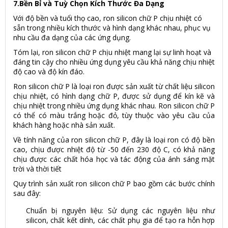
7.Bền Bỉ và Tuỳ Chọn Kích Thước Đa Dạng
Với độ bền và tuổi thọ cao, ron silicon chữ P chịu nhiệt có
sẵn trong nhiều kích thước và hình dạng khác nhau, phục vụ
nhu cầu đa dạng của các ứng dụng.
Tóm lại, ron silicon chữ P chịu nhiệt mang lại sự linh hoạt và
đáng tin cậy cho nhiều ứng dụng yêu cầu khả năng chịu nhiệt
độ cao và độ kín đáo.
Ron silicon chữ P là loại ron được sản xuất từ chất liệu silicon
chịu nhiệt, có hình dạng chữ P, được sử dụng để kín kẽ và
chịu nhiệt trong nhiều ứng dụng khác nhau. Ron silicon chữ P
có thể có màu trắng hoặc đỏ, tùy thuộc vào yêu cầu của
khách hàng hoặc nhà sản xuất.
Về tính năng của ron silicon chữ P, đây là loại ron có độ bền
cao, chịu được nhiệt độ từ -50 đến 230 độ C, có khả năng
chịu được các chất hóa học và tác động của ánh sáng mặt
trời và thời tiết
Quy trình sản xuất ron silicon chữ P bao gồm các bước chính
sau đây:
Chuẩn bị nguyên liệu: Sử dụng các nguyên liệu như
silicon, chất kết dính, các chất phụ gia để tạo ra hỗn hợp