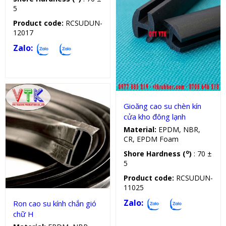
5
Product code:
RCSUDUN-
12017
Zalo:
Gioăng chịu lực, nhiệt, dầu
Gioăng cao su chèn kín
cửa kho đông lạnh
Material:
EPDM, NBR,
CR, EPDM Foam
o
Shore Hardness (
)
: 70 ±
Gioăng chèn kín
5
Product code:
RCSUDUN-
11025
Zalo:
Ron cao su kính chắn gió
chữ H