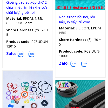
Gioăng cao su xốp chữ E
chịu nhiệt làm kín khe cửa
chất lượng bền bỉ
Ron silicon nồi hơi, nồi
Material:
EPDM, NBR,
hấp, lò sấy, tủ cơm
CR, EPDM Foam
Material:
SILICON, EPDM,
o
Shore Hardness (
)
: 20 ±
NBR
5
o
Shore Hardness (
)
: 70 ±
Product code:
RCSUDUN-
5
12015
Product code:
RCSIDUN-
Zalo:
10001
Zalo:
Oring silicon