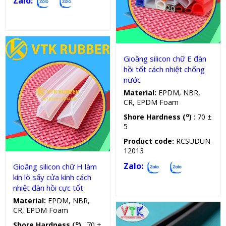
Zalo:
Gioăng silicon, cao su chữ E
Gioăng silicon chữ E đàn
hồi tốt cách nhiệt chống
nước
Material:
EPDM, NBR,
CR, EPDM Foam
o
Shore Hardness (
)
: 70 ±
Gioăng silicon, cao su chữ H
5
Product code:
RCSUDUN-
12013
Zalo:
Gioăng silicon chữ H làm
kín lò sấy cửa kính cách
nhiệt đàn hồi cực tốt
Material:
EPDM, NBR,
CR, EPDM Foam
o
Shore Hardness (
)
: 70 ±