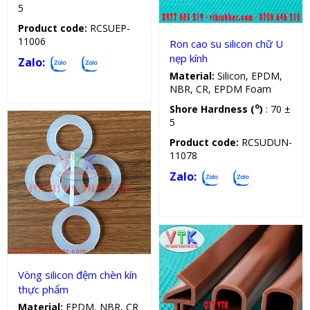
5
Product code:
RCSUEP-
11006
Ron cao su silicon chữ U
nẹp kính
Zalo:
Material:
Silicon, EPDM,
NBR, CR, EPDM Foam
o
Shore Hardness (
)
: 70 ±
5
Product code:
RCSUDUN-
11078
Zalo:
Vòng đệm silicon
Vòng silicon đệm chèn kín
thực phẩm
Material:
EPDM, NBR, CR