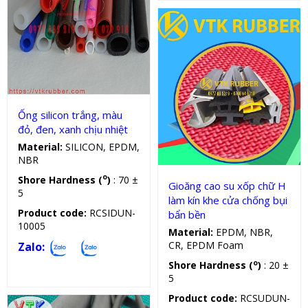
Ống silicon
Ống silicon trắng, màu
Gioăng silicon, cao su chữ H
đỏ, đen, xanh chịu nhiệt
Material:
SILICON, EPDM,
NBR
o
Shore Hardness (
)
: 70 ±
Gioăng cao su xốp chữ H
5
làm kín khe cửa chống bụi
Product code:
RCSIDUN-
bẩn bền
10005
Material:
EPDM, NBR,
CR, EPDM Foam
Zalo:
o
Shore Hardness (
)
: 20 ±
5
Product code:
RCSUDUN-