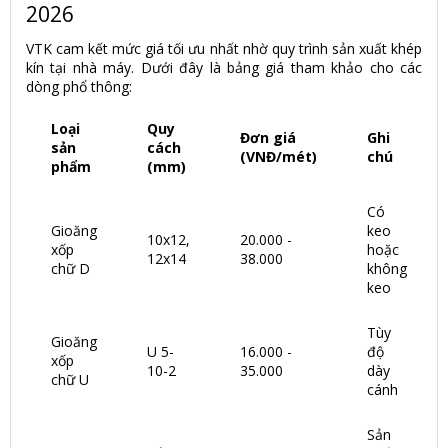
2026
VTK cam kết mức giá tối ưu nhất nhờ quy trình sản xuất khép
kín tại nhà máy. Dưới đây là bảng giá tham khảo cho các
dòng phổ thông:
Loại
Quy
Đơn giá
Ghi
sản
cách
(VNĐ/mét)
chú
phẩm
(mm)
Có
Gioăng
keo
10x12,
20.000 -
xốp
hoặc
12x14
38.000
chữ D
không
keo
Tùy
Gioăng
U 5-
16.000 -
độ
xốp
10-2
35.000
dày
chữ U
cánh
Sản