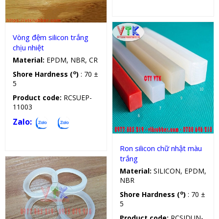
Vòng đệm silicon trắng
chịu nhiệt
Material:
EPDM, NBR, CR
o
Shore Hardness (
)
: 70 ±
5
Product code:
RCSUEP-
Sản phẩm kỹ thuật
11003
Zalo:
Ron silicon chữ nhật màu
trắng
Material:
SILICON, EPDM,
NBR
o
Shore Hardness (
)
: 70 ±
5
Product code:
RCSIDUN-