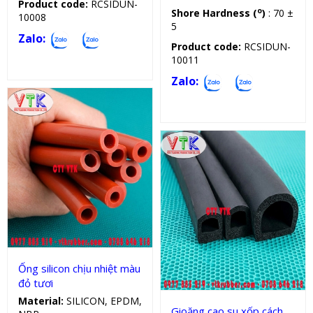
Product code:
RCSIDUN-
o
Shore Hardness (
)
: 70 ±
10008
5
Zalo:
Product code:
RCSIDUN-
10011
Zalo:
Sản phẩm kỹ thuật
Gioăng cao su xốp
Ống silicon chịu nhiệt màu
đỏ tươi
Material:
SILICON, EPDM,
Gioăng cao su xốp cách