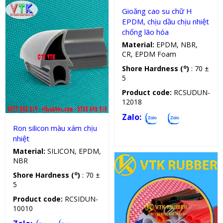
Gioăng cao su chữ H
EPDM, chịu dầu chịu nhiệt
chống lão hóa
Material:
EPDM, NBR,
CR, EPDM Foam
o
Shore Hardness (
)
: 70 ±
Sản phẩm kỹ thuật
5
Product code:
RCSUDUN-
12018
Zalo:
Ron silicon màu xám chịu
nhiệt
Material:
SILICON, EPDM,
NBR
o
Shore Hardness (
)
: 70 ±
5
Product code:
RCSIDUN-
10010