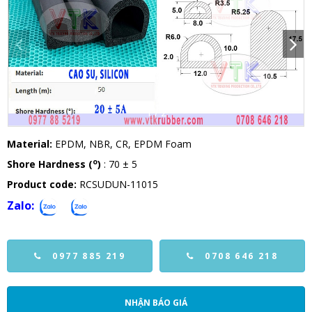
1
/
2
Material:
EPDM, NBR, CR, EPDM Foam
o
Shore Hardness (
)
: 70 ± 5
Product code:
RCSUDUN-11015
Zalo:
0977 885 219
0708 646 218
NHẬN BÁO GIÁ