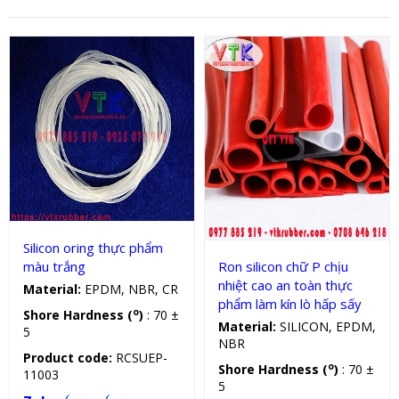
Oring silicon
Gioăng silicon
Silicon oring thực phẩm
màu trắng
Ron silicon chữ P chịu
nhiệt cao an toàn thực
Material:
EPDM, NBR, CR
phẩm làm kín lò hấp sấy
o
Shore Hardness (
)
: 70 ±
Material:
SILICON, EPDM,
5
NBR
Product code:
RCSUEP-
o
Shore Hardness (
)
: 70 ±
11003
5