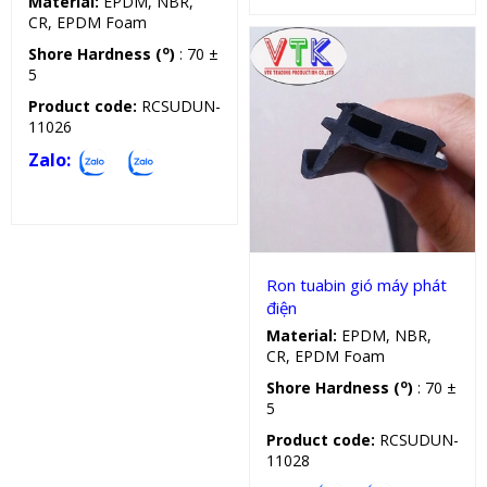
Material:
EPDM, NBR,
CR, EPDM Foam
o
Shore Hardness (
)
: 70 ±
5
Product code:
RCSUDUN-
11026
Zalo:
Ron tuabin gió
Ron tuabin gió máy phát
điện
Material:
EPDM, NBR,
CR, EPDM Foam
o
Shore Hardness (
)
: 70 ±
5
Product code:
RCSUDUN-
11028