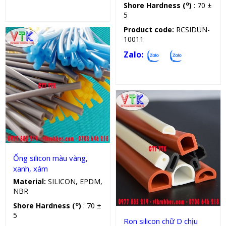
o
Shore Hardness (
)
: 70 ±
5
Product code:
RCSIDUN-
10011
Zalo:
Sản phẩm kỹ thuật
Ống silicon màu vàng,
xanh, xám
Gioăng silicon
Material:
SILICON, EPDM,
NBR
o
Shore Hardness (
)
: 70 ±
5
Ron silicon chữ D chịu