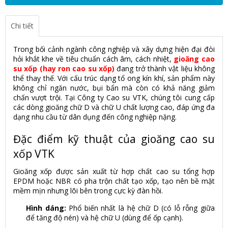
Chi tiết
Trong bối cảnh ngành công nghiệp và xây dựng hiện đại đòi
hỏi khắt khe về tiêu chuẩn cách âm, cách nhiệt,
gioăng cao
su xốp (hay ron cao su xốp)
đang trở thành vật liệu không
thể thay thế. Với cấu trúc dạng tổ ong kín khí, sản phẩm này
không chỉ ngăn nước, bụi bẩn mà còn có khả năng giảm
chấn vượt trội. Tại Công ty Cao su VTK, chúng tôi cung cấp
các dòng gioăng chữ D và chữ U chất lượng cao, đáp ứng đa
dạng nhu cầu từ dân dụng đến công nghiệp nặng.
Đặc điểm kỹ thuật của gioăng cao su
xốp VTK
Gioăng xốp được sản xuất từ hợp chất cao su tổng hợp
EPDM hoặc NBR có pha trộn chất tạo xốp, tạo nên bề mặt
mềm mịn nhưng lõi bên trong cực kỳ đàn hồi.
Hình dáng:
Phổ biến nhất là hệ chữ D (có lỗ rỗng giữa
để tăng độ nén) và hệ chữ U (dùng để ốp cạnh).