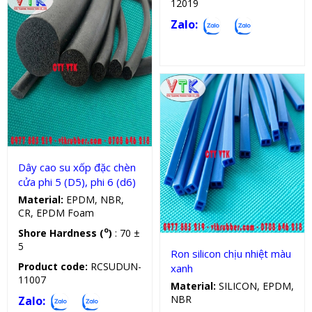
12019
Zalo:
Dây cao su tròn
Dây cao su xốp đặc chèn
cửa phi 5 (D5), phi 6 (d6)
Sản phẩm kỹ thuật
Material:
EPDM, NBR,
CR, EPDM Foam
o
Shore Hardness (
)
: 70 ±
5
Ron silicon chịu nhiệt màu
Product code:
RCSUDUN-
xanh
11007
Material:
SILICON, EPDM,
NBR
Zalo: