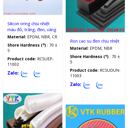
Sản phẩm kỹ thuật
Silicon oring chịu nhiệt
màu đỏ, trắng, đen, vàng
Material:
EPDM, NBR, CR
Ron cao su đen chịu nhiệt
o
Shore Hardness (
)
: 70 ±
Material:
EPDM, NBR
5
o
Shore Hardness (
)
: 70 ±
Product code:
RCSUEP-
5
11002
Product code:
RCSUDUN-
Zalo:
11003
Zalo: