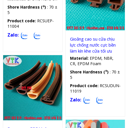
o
Shore Hardness (
)
: 70 ±
5
Gioăng cao su cửa
Product code:
RCSUEP-
11004
Zalo:
Gioăng cao su cửa chịu
lực chống nước cực bền
làm kín khe cửa tối ưu
Material:
EPDM, NBR,
CR, EPDM Foam
o
Shore Hardness (
)
: 70 ±
5
Product code:
RCSUDUN-
11019
Zalo:
Gioăng cao su cửa