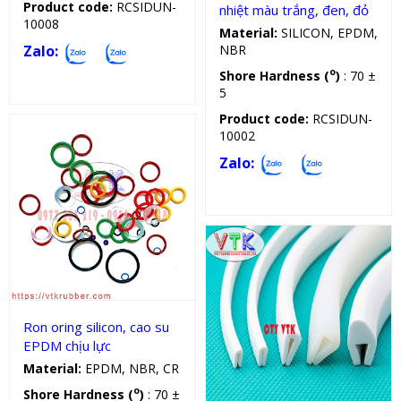
Product code:
RCSIDUN-
nhiệt màu trắng, đen, đỏ
10008
Material:
SILICON, EPDM,
NBR
Zalo:
o
Shore Hardness (
)
: 70 ±
5
Product code:
RCSIDUN-
10002
Zalo:
Oring cao su
Ron oring silicon, cao su
EPDM chịu lực
Gioăng chịu lực, nhiệt, dầu
Material:
EPDM, NBR, CR
o
Shore Hardness (
)
: 70 ±