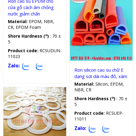
Ron cao su EPDM cho
cửa gỗ cách âm chống
nước giảm chấn
Material:
EPDM, NBR,
CR, EPDM Foam
o
Shore Hardness (
)
: 70 ±
Gioăng chịu lực, nhiệt, dầu
5
Product code:
RCSUDUN-
11023
Zalo:
Ron silicon cao su chữ E
dạng sợi dài màu đỏ, xám
Material:
Silicon, EPDM,
NBR, CR
o
Shore Hardness (
)
: 70 ±
5
Product code:
RCSUEP-
11011
Zalo:
Vòng đệm silicon