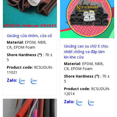
Gioăng cao su cửa
Gioăng silicon, cao su chữ E
Gioăng cửa nhôm, cửa sổ
Material:
EPDM, NBR,
Gioăng cao su chữ E chịu
CR, EPDM Foam
nhiệt chống va đập làm
o
Shore Hardness (
)
: 70 ±
kín khe cửa
5
Material:
EPDM, NBR,
Product code:
RCSUDUN-
CR, EPDM Foam
11021
o
Shore Hardness (
)
: 70 ±
Zalo:
5
Product code:
RCSUDUN-
12014
Zalo: