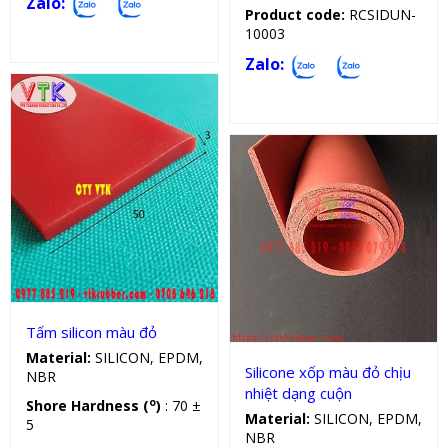
Zalo:
Product code:
RCSIDUN-
10003
Zalo:
Tấm silicon
Cuộn silicon
Tấm silicon màu đỏ
Material:
SILICON, EPDM,
Silicone xốp màu đỏ chịu
NBR
nhiệt dạng cuộn
o
Shore Hardness (
)
: 70 ±
Material:
SILICON, EPDM,
5
NBR