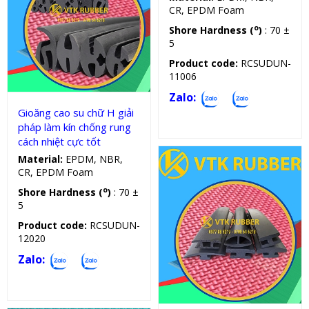
CR, EPDM Foam
o
Shore Hardness (
)
: 70 ±
5
Gioăng silicon, cao su chữ H
Product code:
RCSUDUN-
11006
Zalo:
Gioăng cao su chữ H giải
pháp làm kín chống rung
cách nhiệt cực tốt
Material:
EPDM, NBR,
CR, EPDM Foam
o
Shore Hardness (
)
: 70 ±
5
Product code:
RCSUDUN-
12020
Zalo:
Gioăng silicon, cao su chữ H