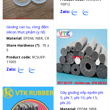
10012
Gioăng silicon
Zalo:
Gioăng cao su, vòng đệm
silicon thực phẩm (y tế)
Material:
EPDM, NBR, CR
o
Shore Hardness (
)
: 70 ±
5
Product code:
RCSUEP-
11005
Zalo:
Dây cao su tròn
Dây gioăng xốp epdm phi
5, phi 7, phi 10, phi 15,
phi 20
Material:
EPDM, NBR,