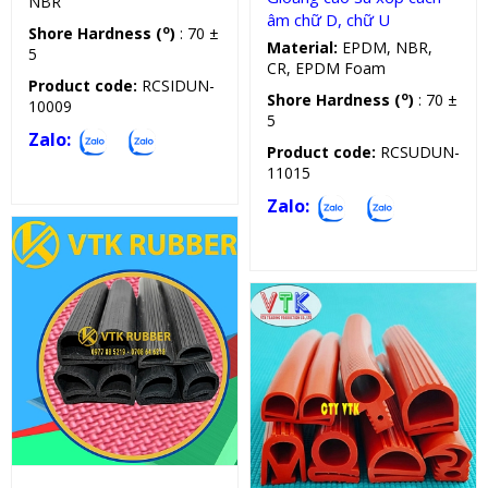
NBR
âm chữ D, chữ U
o
Shore Hardness (
)
: 70 ±
Material:
EPDM, NBR,
5
CR, EPDM Foam
Product code:
RCSIDUN-
o
Shore Hardness (
)
: 70 ±
10009
5
Zalo:
Product code:
RCSUDUN-
11015
Zalo:
Gioăng silicon, cao su chữ E
Gioăng silicon