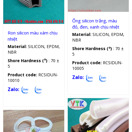
Sản phẩm kỹ thuật
Ống silicon trắng, màu
đỏ, đen, xanh chịu nhiệt
Ron silicon màu xám chịu
Material:
SILICON, EPDM,
nhiệt
NBR
Material:
SILICON, EPDM,
o
Shore Hardness (
)
: 70 ±
NBR
5
o
Shore Hardness (
)
: 70 ±
Product code:
RCSIDUN-
5
10005
Product code:
RCSIDUN-
Zalo:
10010
Zalo: