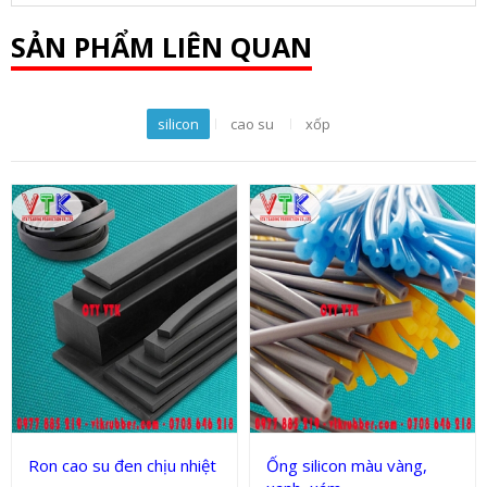
SẢN PHẨM LIÊN QUAN
silicon
cao su
xốp
Sản phẩm kỹ thuật
Sản phẩm kỹ thuật
Ron cao su đen chịu nhiệt
Ống silicon màu vàng,