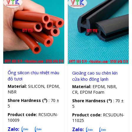
Sản phẩm kỹ thuật
Gioăng chịu lực, nhiệt, dầu
Ống silicon chịu nhiệt màu
Gioăng cao su chèn kín
đỏ tươi
cửa kho đông lạnh
Material:
SILICON, EPDM,
Material:
EPDM, NBR,
NBR
CR, EPDM Foam
o
Shore Hardness (
)
: 70 ±
o
Shore Hardness (
)
: 70 ±
5
5
Product code:
RCSIDUN-
Product code:
RCSUDUN-
10009
11025
Zalo:
Zalo: