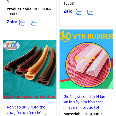
5
10008
Product code:
RCSIDUN-
Zalo:
10003
Zalo:
Gioăng silicon, cao su chữ H
Gioăng cao su cửa
Gioăng silicon chữ H làm
kín lò sấy cửa kính cách
Ron cao su EPDM cho
nhiệt đàn hồi cực tốt
cửa gỗ cách âm chống
Material:
EPDM, NBR,