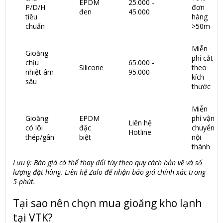
EPDM
25.000 -
P/D/H
đơn
đen
45.000
tiêu
hàng
chuẩn
>50m
Miễn
Gioăng
phí cắt
chịu
65.000 -
Silicone
theo
nhiệt âm
95.000
kích
sâu
thước
Miễn
Gioăng
EPDM
phí vận
Liên hệ
có lõi
đặc
chuyển
Hotline
thép/gân
biệt
nội
thành
Lưu ý: Báo giá có thể thay đổi tùy theo quy cách bản vẽ và số
lượng đặt hàng. Liên hệ Zalo để nhận báo giá chính xác trong
5 phút.
Tại sao nên chọn mua gioăng kho lạnh
tại VTK?