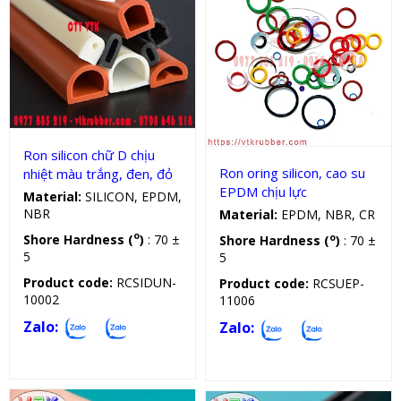
Gioăng silicon
Oring cao su
Ron silicon chữ D chịu
Ron oring silicon, cao su
nhiệt màu trắng, đen, đỏ
EPDM chịu lực
Material:
SILICON, EPDM,
NBR
Material:
EPDM, NBR, CR
o
Shore Hardness (
)
: 70 ±
o
Shore Hardness (
)
: 70 ±
5
5
Product code:
RCSIDUN-
Product code:
RCSUEP-
10002
11006
Zalo:
Zalo: