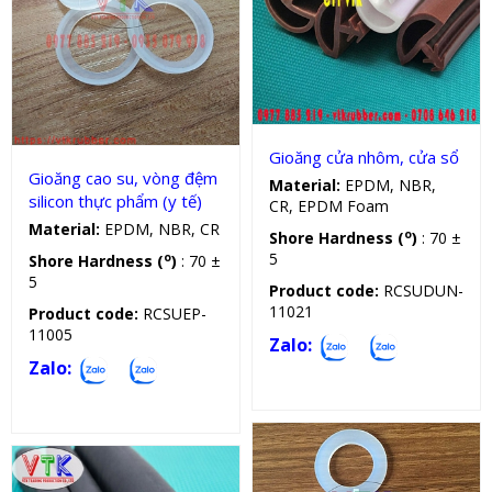
Gioăng cao su cửa
Gioăng silicon
Gioăng cửa nhôm, cửa sổ
Gioăng cao su, vòng đệm
Material:
EPDM, NBR,
silicon thực phẩm (y tế)
CR, EPDM Foam
Material:
EPDM, NBR, CR
o
Shore Hardness (
)
: 70 ±
5
o
Shore Hardness (
)
: 70 ±
5
Product code:
RCSUDUN-
11021
Product code:
RCSUEP-
11005
Zalo:
Zalo: