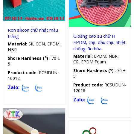
Gioăng silicon, cao su chữ H
Ron silicon chữ nhật màu
Gioăng cao su chữ H
trắng
EPDM, chịu dầu chịu nhiệt
Material:
SILICON, EPDM,
chống lão hóa
NBR
Material:
EPDM, NBR,
o
Shore Hardness (
)
: 70 ±
CR, EPDM Foam
5
o
Shore Hardness (
)
: 70 ±
Product code:
RCSIDUN-
5
10012
Product code:
RCSUDUN-
Zalo:
12018
Zalo: