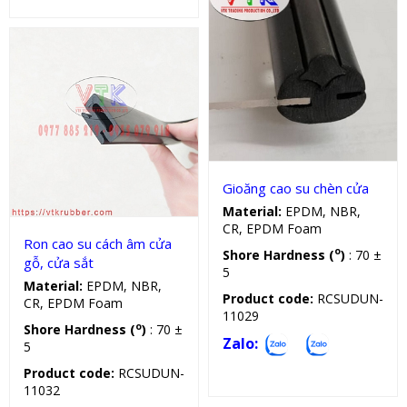
Ron cao su chữ
Gioăng cao su cửa
Gioăng cao su chèn cửa
Material:
EPDM, NBR,
CR, EPDM Foam
Ron cao su cách âm cửa
o
Shore Hardness (
)
: 70 ±
gỗ, cửa sắt
5
Material:
EPDM, NBR,
Product code:
RCSUDUN-
CR, EPDM Foam
11029
o
Shore Hardness (
)
: 70 ±
Zalo:
5
Product code:
RCSUDUN-
11032