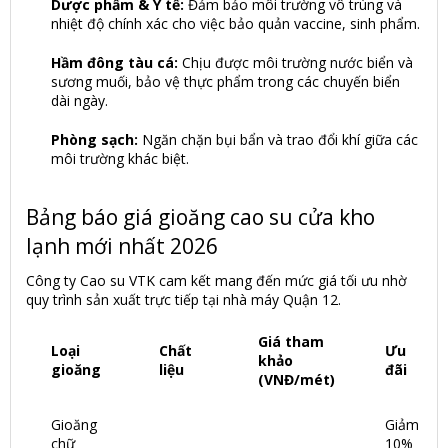
Dược phẩm & Y tế:
Đảm bảo môi trường vô trùng và
nhiệt độ chính xác cho việc bảo quản vaccine, sinh phẩm.
Hầm đông tàu cá:
Chịu được môi trường nước biển và
sương muối, bảo vệ thực phẩm trong các chuyến biển
dài ngày.
Phòng sạch:
Ngăn chặn bụi bẩn và trao đổi khí giữa các
môi trường khác biệt.
Bảng báo giá gioăng cao su cửa kho
lạnh mới nhất 2026
Công ty Cao su VTK cam kết mang đến mức giá tối ưu nhờ
quy trình sản xuất trực tiếp tại nhà máy Quận 12.
Giá tham
Loại
Chất
Ưu
khảo
gioăng
liệu
đãi
(VNĐ/mét)
Gioăng
Giảm
chữ
10%