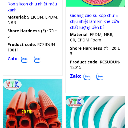
Ron silicon chịu nhiệt màu
xanh
Gioăng cao su xốp chữ E
Material:
SILICON, EPDM,
chịu nhiệt làm kín khe cửa
NBR
chất lượng bền bỉ
o
Shore Hardness (
)
: 70 ±
Material:
EPDM, NBR,
5
CR, EPDM Foam
Product code:
RCSIDUN-
o
Shore Hardness (
)
: 20 ±
10011
5
Zalo:
Product code:
RCSUDUN-
12015
Zalo:
Gioăng silicon