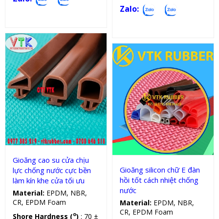
Zalo:
Gioăng cao su cửa
Gioăng silicon, cao su chữ E
Gioăng cao su cửa chịu
Gioăng silicon chữ E đàn
lực chống nước cực bền
hồi tốt cách nhiệt chống
làm kín khe cửa tối ưu
nước
Material:
EPDM, NBR,
CR, EPDM Foam
Material:
EPDM, NBR,
CR, EPDM Foam
o
Shore Hardness (
)
: 70 ±