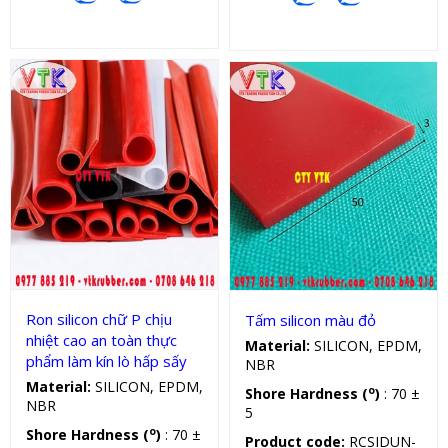
Tấm silicon
Gioăng silicon
Ron silicon chữ P chịu
Tấm silicon màu đỏ
nhiệt cao an toàn thực
Material:
SILICON, EPDM,
phẩm làm kín lò hấp sấy
NBR
Material:
SILICON, EPDM,
o
Shore Hardness (
)
: 70 ±
NBR
5
o
Shore Hardness (
)
: 70 ±
Product code:
RCSIDUN-