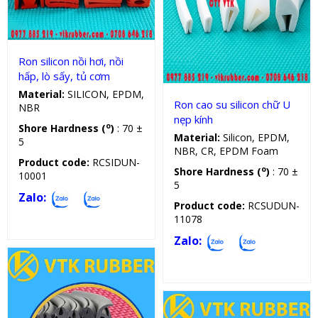
Gioăng chịu lực, nhiệt, dầu
Ron silicon nồi hơi, nồi
hấp, lò sấy, tủ cơm
Material:
SILICON, EPDM,
Ron cao su silicon chữ U
NBR
nẹp kính
o
Shore Hardness (
)
: 70 ±
Material:
Silicon, EPDM,
5
NBR, CR, EPDM Foam
Product code:
RCSIDUN-
o
Shore Hardness (
)
: 70 ±
10001
5
Zalo:
Product code:
RCSUDUN-
11078
Zalo: