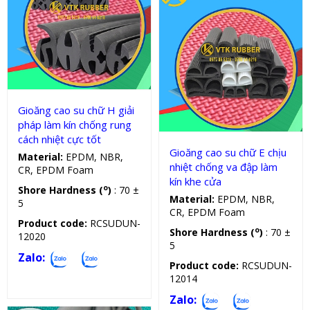
Gioăng silicon, cao su chữ H
Gioăng silicon, cao su chữ E
Gioăng cao su chữ H giải
pháp làm kín chống rung
cách nhiệt cực tốt
Gioăng cao su chữ E chịu
Material:
EPDM, NBR,
nhiệt chống va đập làm
CR, EPDM Foam
kín khe cửa
o
Shore Hardness (
)
: 70 ±
Material:
EPDM, NBR,
5
CR, EPDM Foam
Product code:
RCSUDUN-
o
Shore Hardness (
)
: 70 ±
12020
5
Zalo:
Product code:
RCSUDUN-
12014
Zalo: