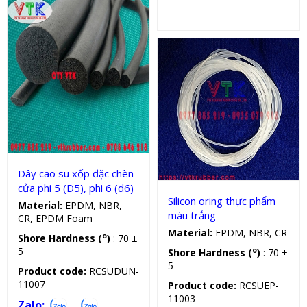
Dây cao su tròn
Oring silicon
Dây cao su xốp đặc chèn
cửa phi 5 (D5), phi 6 (d6)
Silicon oring thực phẩm
Material:
EPDM, NBR,
màu trắng
CR, EPDM Foam
Material:
EPDM, NBR, CR
o
Shore Hardness (
)
: 70 ±
5
o
Shore Hardness (
)
: 70 ±
5
Product code:
RCSUDUN-
11007
Product code:
RCSUEP-
11003
Zalo: