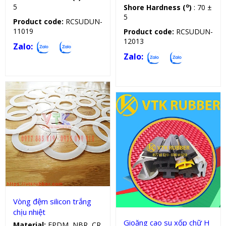
5
o
Shore Hardness (
)
: 70 ±
5
Product code:
RCSUDUN-
11019
Product code:
RCSUDUN-
12013
Zalo:
Zalo:
Vòng đệm silicon
Gioăng silicon, cao su chữ H
Vòng đệm silicon trắng
chịu nhiệt
Gioăng cao su xốp chữ H
Material:
EPDM, NBR, CR