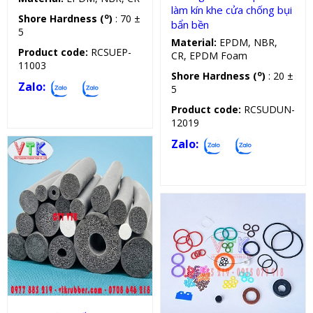
làm kín khe cửa chống bụi
o
Shore Hardness (
)
: 70 ±
bẩn bền
5
Material:
EPDM, NBR,
Product code:
RCSUEP-
CR, EPDM Foam
11003
o
Shore Hardness (
)
: 20 ±
Zalo:
5
Product code:
RCSUDUN-
12019
Zalo:
Dây cao su tròn
Oring silicon