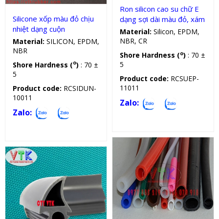
Ron silicon cao su chữ E
Silicone xốp màu đỏ chịu
dạng sợi dài màu đỏ, xám
nhiệt dạng cuộn
Material:
Silicon, EPDM,
NBR, CR
Material:
SILICON, EPDM,
NBR
o
Shore Hardness (
)
: 70 ±
o
5
Shore Hardness (
)
: 70 ±
5
Product code:
RCSUEP-
11011
Product code:
RCSIDUN-
10011
Zalo:
Zalo:
Ống silicon