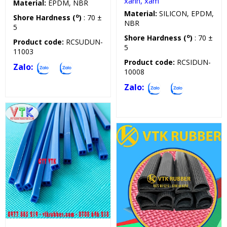
xanh, xám
Material:
EPDM, NBR
Material:
SILICON, EPDM,
o
Shore Hardness (
)
: 70 ±
NBR
5
o
Shore Hardness (
)
: 70 ±
Product code:
RCSUDUN-
5
11003
Product code:
RCSIDUN-
Zalo:
10008
Zalo:
Sản phẩm kỹ thuật
Gioăng silicon, cao su chữ E