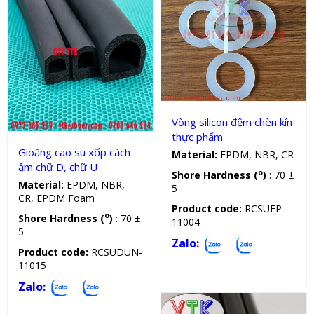
Vòng đệm silicon
Gioăng cao su xốp
Vòng silicon đệm chèn kín
thực phẩm
Gioăng cao su xốp cách
Material:
EPDM, NBR, CR
âm chữ D, chữ U
o
Shore Hardness (
)
: 70 ±
Material:
EPDM, NBR,
5
CR, EPDM Foam
Product code:
RCSUEP-
o
Shore Hardness (
)
: 70 ±
11004
5
Zalo:
Product code:
RCSUDUN-
11015
Zalo: