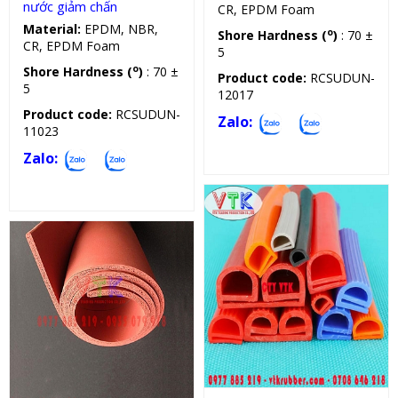
nước giảm chấn
CR, EPDM Foam
Material:
EPDM, NBR,
o
Shore Hardness (
)
: 70 ±
CR, EPDM Foam
5
o
Shore Hardness (
)
: 70 ±
Product code:
RCSUDUN-
5
12017
Product code:
RCSUDUN-
Zalo:
11023
Zalo:
Gioăng chịu lực, nhiệt, dầu
Cuộn silicon