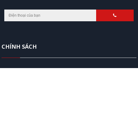
đội ngũ nhân viên tận tâm, nhiệt huyết, cam kết mang đến cho
Quý khách hàng sản phẩm chất lượng, giá cả cạnh tranh và hậu
mãi chu đáo.
CHÍNH SÁCH
Chính sách bảo hành
Chính sách bảo mật thông tin
Chính sách đổi trả hàng
Hình thức thanh toán
Hướng dẫn mua hàng