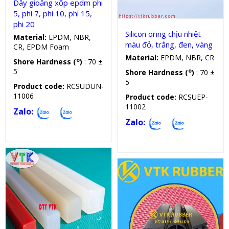
Dây gioăng xốp epdm phi
5, phi 7, phi 10, phi 15,
phi 20
Silicon oring chịu nhiệt
Material:
EPDM, NBR,
màu đỏ, trắng, đen, vàng
CR, EPDM Foam
Material:
EPDM, NBR, CR
o
Shore Hardness (
)
: 70 ±
5
o
Shore Hardness (
)
: 70 ±
5
Product code:
RCSUDUN-
11006
Product code:
RCSUEP-
11002
Zalo:
Zalo:
Sản phẩm kỹ thuật